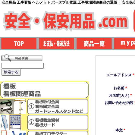
安全用品 工事看板 ヘルメット ポータブル電源 工事現場関連商品の通販 ｜安全保安用
メールアドレス
*
お名前
*
お名前(カナ)
*
お問い合わせ内容
本文
*