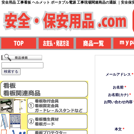
安全用品 工事看板 ヘルメット ポータブル電源 工事現場関連商品の通販 ｜安全保安用
メールアドレス
*
お名前
*
お名前(カナ)
*
お問い合わせ内容
本文
*