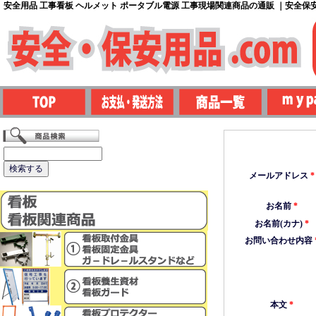
安全用品 工事看板 ヘルメット ポータブル電源 工事現場関連商品の通販 ｜安全保安用
メールアドレス
*
お名前
*
お名前(カナ)
*
お問い合わせ内容
本文
*