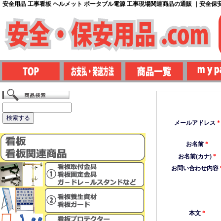
安全用品 工事看板 ヘルメット ポータブル電源 工事現場関連商品の通販 ｜安全保安用
メールアドレス
*
お名前
*
お名前(カナ)
*
お問い合わせ内容
本文
*