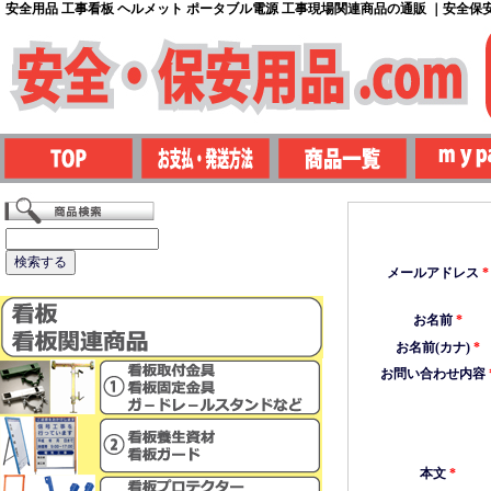
安全用品 工事看板 ヘルメット ポータブル電源 工事現場関連商品の通販 ｜安全保安用
メールアドレス
*
お名前
*
お名前(カナ)
*
お問い合わせ内容
本文
*