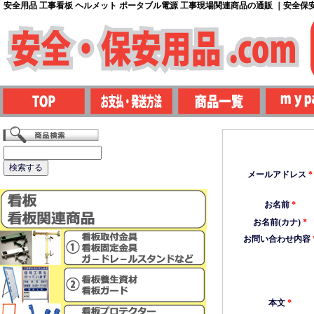
安全用品 工事看板 ヘルメット ポータブル電源 工事現場関連商品の通販 ｜安全保安用
メールアドレス
*
お名前
*
お名前(カナ)
*
お問い合わせ内容
本文
*