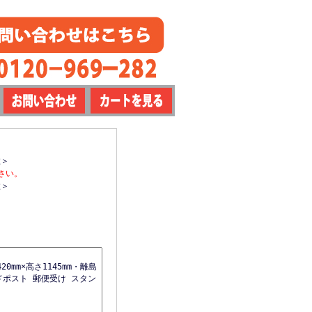
数＞
さい。
数＞