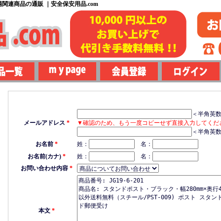
関連商品の通販 ｜安全保安用品.com
＜半角英
メールアドレス
*
▼確認のため、もう一度コピーせず直接入力してくだ
＜半角英
お名前
*
姓：
名：
お名前(カナ)
*
姓：
名：
お問い合わせ内容
*
本文
*