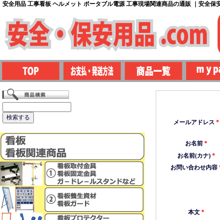
安全用品 工事看板 ヘルメット ポータブル電源 工事現場関連商品の通販 ｜安全保安用
メールアドレス
*
お名前
*
お名前(カナ)
*
お問い合わせ内容
本文
*