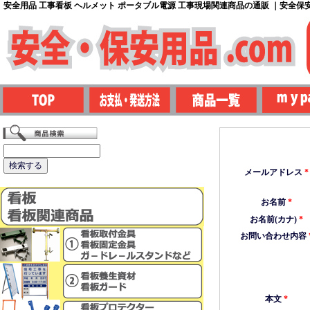
安全用品 工事看板 ヘルメット ポータブル電源 工事現場関連商品の通販 ｜安全保安用
メールアドレス
*
お名前
*
お名前(カナ)
*
お問い合わせ内容
本文
*