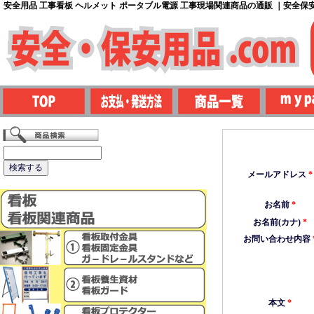
安全用品 工事看板 ヘルメット ポータブル電源 工事現場関連商品の通販 ｜安全保安用
メールアドレス
*
お名前
*
お名前(カナ)
*
お問い合わせ内容
本文
*