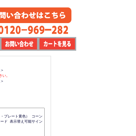
数＞
さい。
数＞