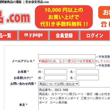
関連商品の通販 ｜安全保安用品.com
＜半角英
メールアドレス
*
▼確認のため、もう一度コピーせず直接入力してくだ
＜半角英
お名前
*
姓：
名：
お名前(カナ)
*
姓：
名：
お問い合わせ内容
*
本文
*