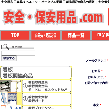
安全用品 工事看板 ヘルメット ポータブル電源 工事現場関連商品の通販 ｜安全保安用
メールアドレス
*
お名前
*
お名前(カナ)
*
お問い合わせ内容
本文
*