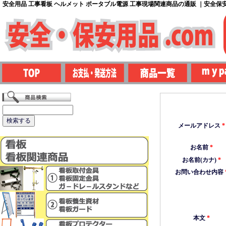
安全用品 工事看板 ヘルメット ポータブル電源 工事現場関連商品の通販 ｜安全保安用
メールアドレス
*
お名前
*
お名前(カナ)
*
お問い合わせ内容
本文
*