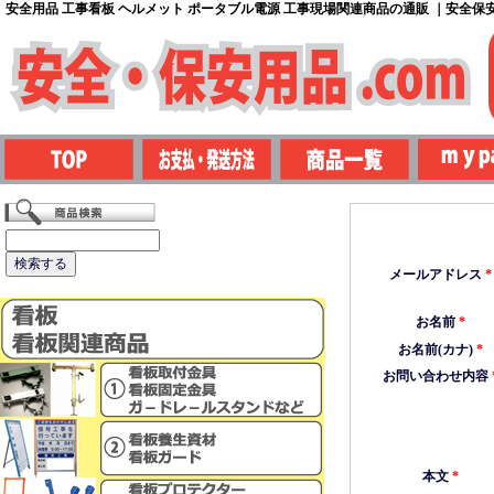
安全用品 工事看板 ヘルメット ポータブル電源 工事現場関連商品の通販 ｜安全保安用
メールアドレス
*
お名前
*
お名前(カナ)
*
お問い合わせ内容
本文
*