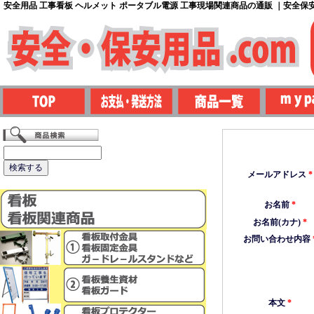
安全用品 工事看板 ヘルメット ポータブル電源 工事現場関連商品の通販 ｜安全保安用
メールアドレス
*
お名前
*
お名前(カナ)
*
お問い合わせ内容
本文
*