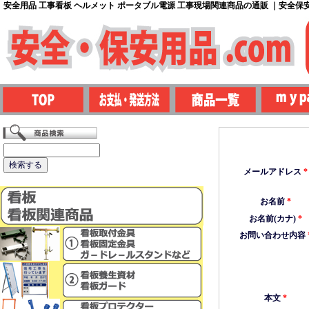
安全用品 工事看板 ヘルメット ポータブル電源 工事現場関連商品の通販 ｜安全保安用
メールアドレス
*
お名前
*
お名前(カナ)
*
お問い合わせ内容
本文
*