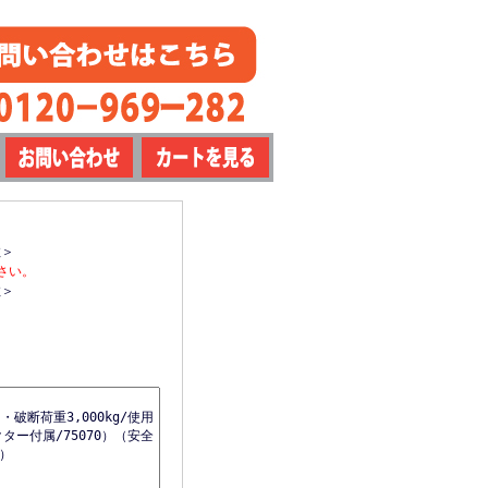
数＞
さい。
数＞