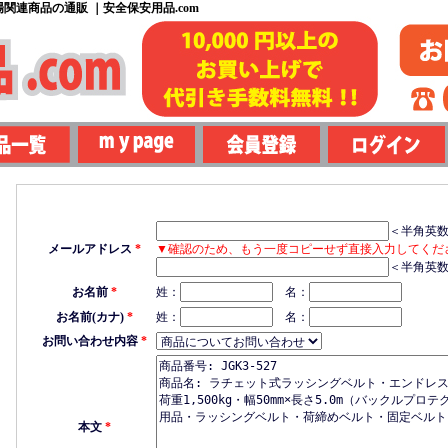
関連商品の通販 ｜安全保安用品.com
＜半角英
メールアドレス
*
▼確認のため、もう一度コピーせず直接入力してくだ
＜半角英
お名前
*
姓：
名：
お名前(カナ)
*
姓：
名：
お問い合わせ内容
*
本文
*