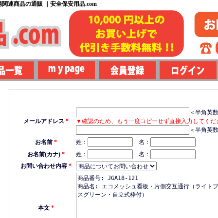
関連商品の通販 ｜安全保安用品.com
＜半角英
メールアドレス
*
▼確認のため、もう一度コピーせず直接入力してくだ
＜半角英
お名前
*
姓：
名：
お名前(カナ)
*
姓：
名：
お問い合わせ内容
*
本文
*