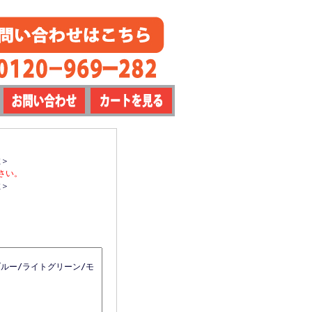
数＞
さい。
数＞