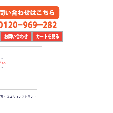
数＞
さい。
数＞