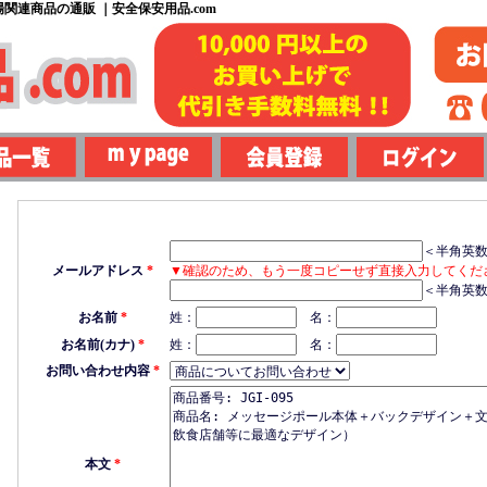
関連商品の通販 ｜安全保安用品.com
＜半角英
メールアドレス
*
▼確認のため、もう一度コピーせず直接入力してくだ
＜半角英
お名前
*
姓：
名：
お名前(カナ)
*
姓：
名：
お問い合わせ内容
*
本文
*