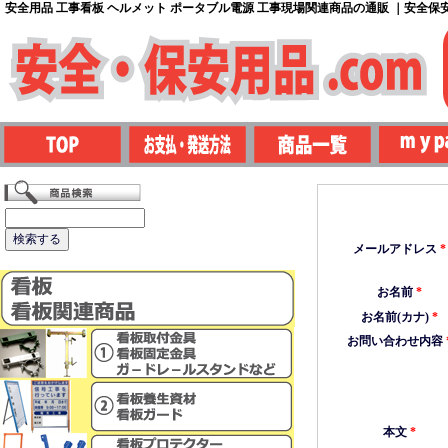
安全用品 工事看板 ヘルメット ポータブル電源 工事現場関連商品の通販 ｜安全保安用
メールアドレス
*
お名前
*
お名前(カナ)
*
お問い合わせ内容
本文
*