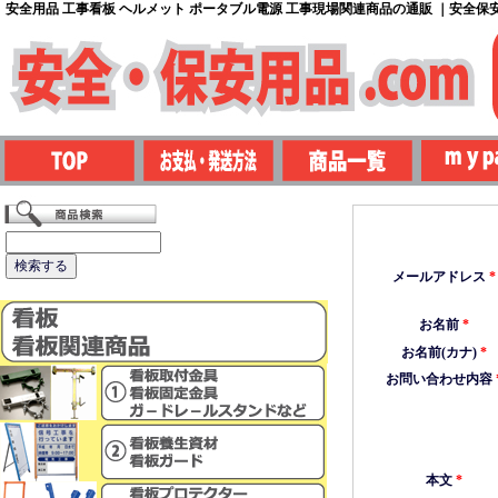
安全用品 工事看板 ヘルメット ポータブル電源 工事現場関連商品の通販 ｜安全保安用
メールアドレス
*
お名前
*
お名前(カナ)
*
お問い合わせ内容
本文
*