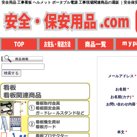
安全用品 工事看板 ヘルメット ポータブル電源 工事現場関連商品の通販 ｜安全保安用
メールアドレス
*
お名前
*
お名前(カナ)
*
お問い合わせ内容
本文
*