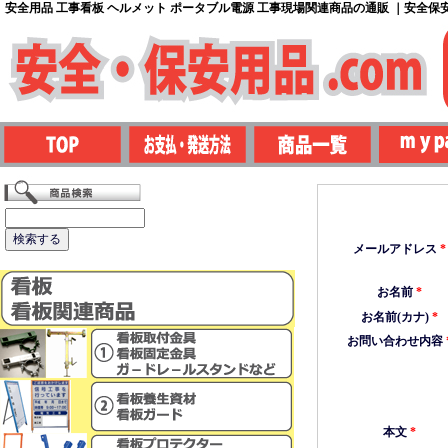
安全用品 工事看板 ヘルメット ポータブル電源 工事現場関連商品の通販 ｜安全保安用
メールアドレス
*
お名前
*
お名前(カナ)
*
お問い合わせ内容
本文
*