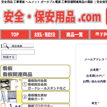
安全用品 工事看板 ヘルメット ポータブル電源 工事現場関連商品の通販 ｜安全保安用
メールアドレス
*
お名前
*
お名前(カナ)
*
お問い合わせ内容
本文
*