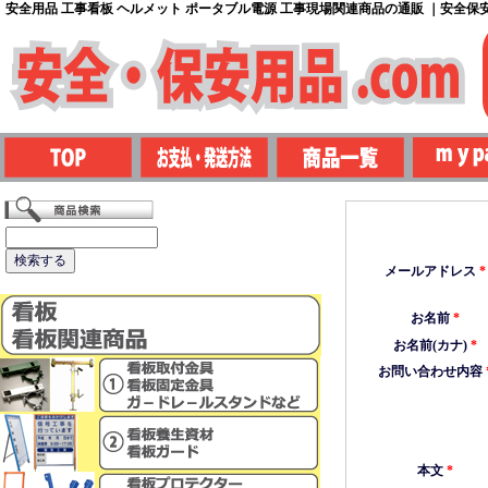
安全用品 工事看板 ヘルメット ポータブル電源 工事現場関連商品の通販 ｜安全保安用
メールアドレス
*
お名前
*
お名前(カナ)
*
お問い合わせ内容
本文
*