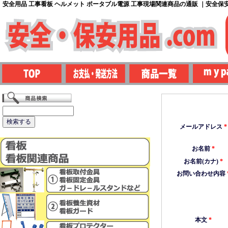
安全用品 工事看板 ヘルメット ポータブル電源 工事現場関連商品の通販 ｜安全保安用
メールアドレス
*
お名前
*
お名前(カナ)
*
お問い合わせ内容
本文
*