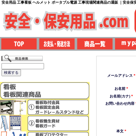
安全用品 工事看板 ヘルメット ポータブル電源 工事現場関連商品の通販 ｜安全保安用
メールアドレス
*
お名前
*
お名前(カナ)
*
お問い合わせ内容
本文
*