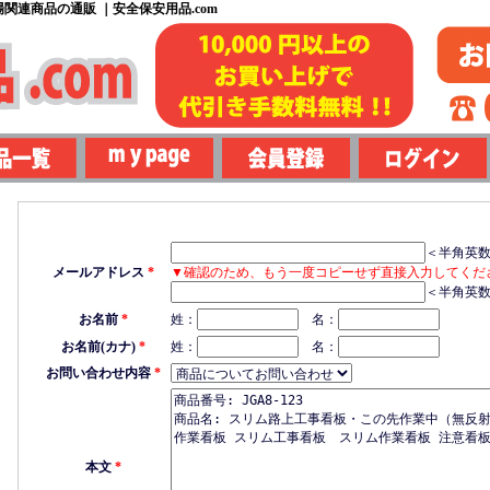
関連商品の通販 ｜安全保安用品.com
＜半角英
メールアドレス
*
▼確認のため、もう一度コピーせず直接入力してくだ
＜半角英
お名前
*
姓：
名：
お名前(カナ)
*
姓：
名：
お問い合わせ内容
*
本文
*