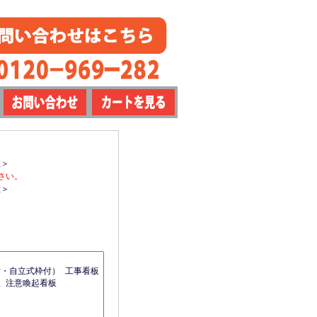
数＞
さい。
数＞