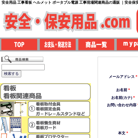
安全用品 工事看板 ヘルメット ポータブル電源 工事現場関連商品の通販 ｜安全保安用
メールアドレス
*
お名前
*
お名前(カナ)
*
お問い合わせ内容
本文
*