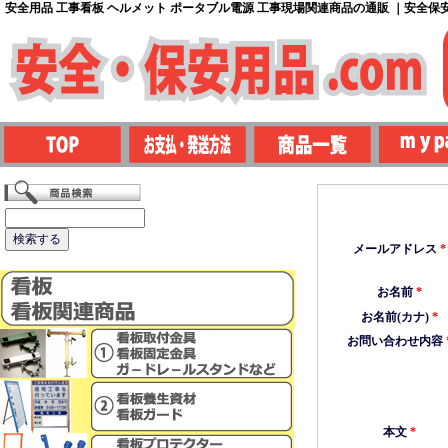
安全用品 工事看板 ヘルメット ポータブル電源 工事現場関連商品の通販 ｜安全保安用
メールアドレス
*
お名前
*
お名前(カナ)
*
お問い合わせ内容
本文
*