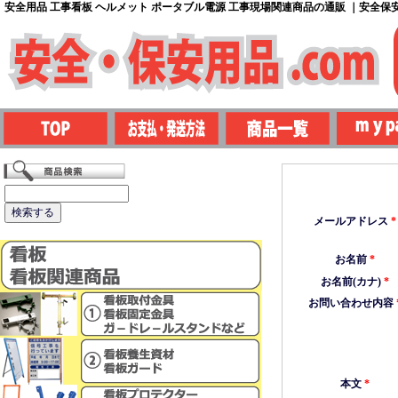
安全用品 工事看板 ヘルメット ポータブル電源 工事現場関連商品の通販 ｜安全保安用
メールアドレス
*
お名前
*
お名前(カナ)
*
お問い合わせ内容
本文
*