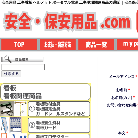
安全用品 工事看板 ヘルメット ポータブル電源 工事現場関連商品の通販 ｜安全保安用
メールアドレス
*
お名前
*
お名前(カナ)
*
お問い合わせ内容
本文
*