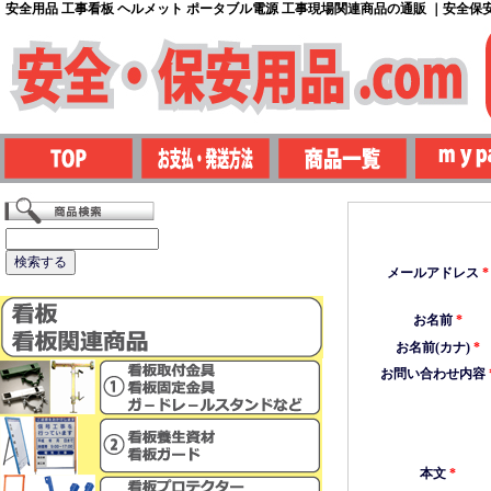
安全用品 工事看板 ヘルメット ポータブル電源 工事現場関連商品の通販 ｜安全保安用
メールアドレス
*
お名前
*
お名前(カナ)
*
お問い合わせ内容
本文
*