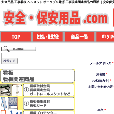
安全用品 工事看板 ヘルメット ポータブル電源 工事現場関連商品の通販 ｜安全保安用
メールアドレス
*
お名前
*
お名前(カナ)
*
お問い合わせ内容
本文
*