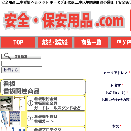
安全用品 工事看板 ヘルメット ポータブル電源 工事現場関連商品の通販 ｜安全保安用
メールアドレス
*
お名前
*
お名前(カナ)
*
お問い合わせ内容
本文
*