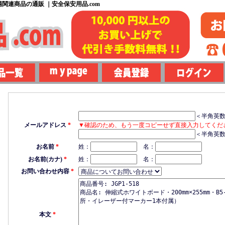
関連商品の通販 ｜安全保安用品.com
＜半角英
メールアドレス
*
▼確認のため、もう一度コピーせず直接入力してくだ
＜半角英
お名前
*
姓：
名：
お名前(カナ)
*
姓：
名：
お問い合わせ内容
*
本文
*