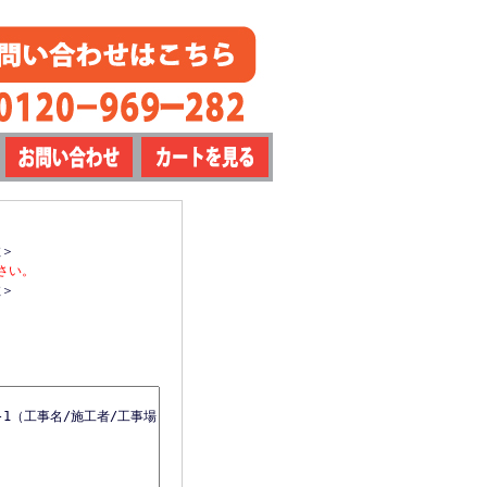
数＞
さい。
数＞