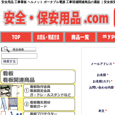
安全用品 工事看板 ヘルメット ポータブル電源 工事現場関連商品の通販 ｜安全保安用
メールアドレス
*
お名前
*
お名前(カナ)
*
お問い合わせ内容
本文
*